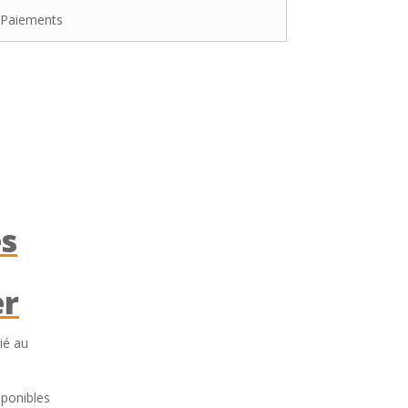
Paiements
s
er
ié au
isponibles