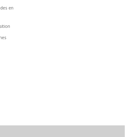
ndes en
sition
ches