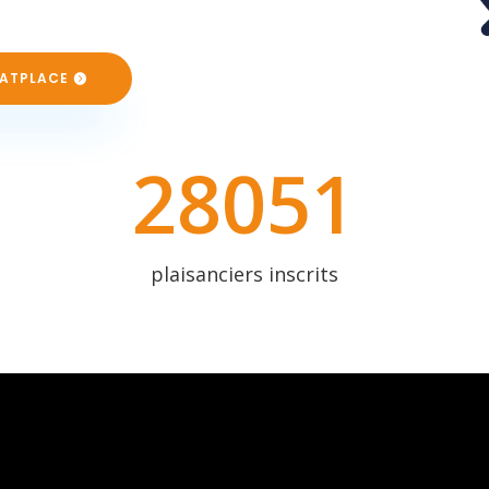
OATPLACE
28051
plaisanciers inscrits