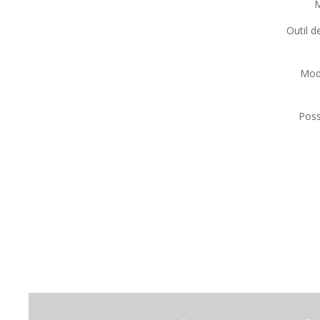
M
Outil d
Mode
Poss