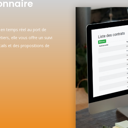
onnaire
 en temps réel au port de
iers, elle vous offre un suivi
tails et des propositions de